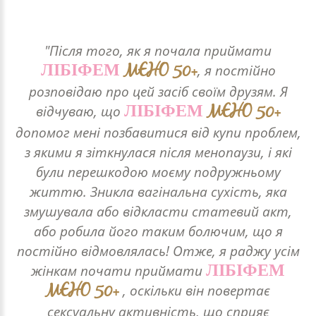
"Після того, як я почала приймати
MEHO 50+
ЛІБІФЕМ
, я постійно
розповідаю про цей засіб своїм друзям. Я
MEHO 50+
ЛІБІФЕМ
відчуваю, що
допомог мені позбавитися від купи проблем,
з якими я зіткнулася після менопаузи, і які
були перешкодою моєму подружньому
життю. Зникла вагінальна сухість, яка
змушувала або відкласти статевий акт,
або робила його таким болючим, що я
постійно відмовлялась! Отже, я раджу усім
ЛІБІФЕМ
жінкам почати приймати
MEHO 50+
, оскільки він повертає
сексуальну активність, що сприяє