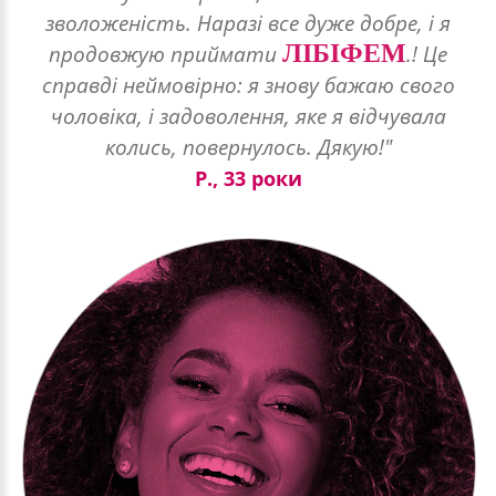
зволоженість. Наразі все дуже добре, і я
ЛІБІФЕМ
продовжую приймати
.! Це
справді неймовірно: я знову бажаю свого
чоловіка, і задоволення, яке я відчувала
колись, повернулось. Дякую!"
Р., 33 роки