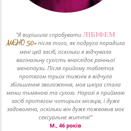
ЛІБІФЕМ
"Я вирішила спробувати
MEHO 50+
після того, як подруга порадила
мені цей засіб, оскільки я відчувала
вагінальну сухість внаслідок ранньої
менопаузи. Після прийому таблеток
протягом трьох тижнів я відчула
збільшення зволоження, моя шкіра стала
менш тьмяною та сухою. Наразі я приймаю
засіб протягом чотирьох місяців, і дуже
задоволена, оскільки він дуже пожвавив моє
сексуальне життя!"
М., 46 років