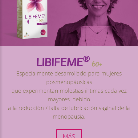
®
LIBIFEME
60+
Especialmente desarrollado para mujeres
posmenopáusicas
que experimentan molestias íntimas cada vez
mayores, debido
a la reducción / falta de lubricación vaginal de la
menopausia.
MÁS