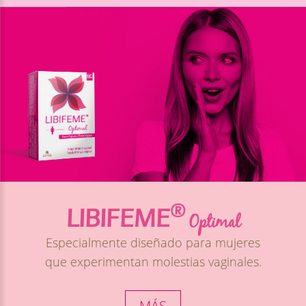
®
LIBIFEME
Optimal
Especialmente diseñado para mujeres
que experimentan molestias vaginales.
MÁS