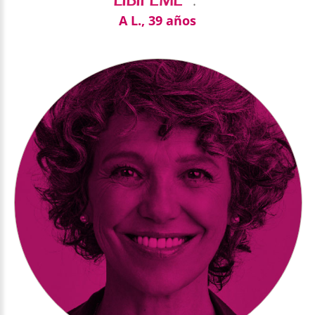
LIBIFEME
."
A L., 39 años