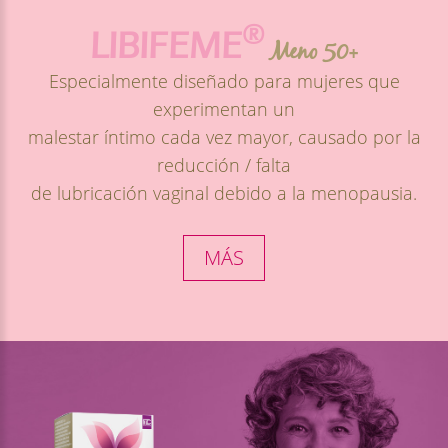
®
LIBIFEME
Meno 50+
Especialmente diseñado para mujeres que
experimentan un
malestar íntimo cada vez mayor, causado por la
reducción / falta
de lubricación vaginal debido a la menopausia.
MÁS