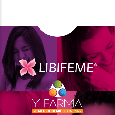
кожата.
Витамин Е предпазва клетките от оксидативен
стрес.