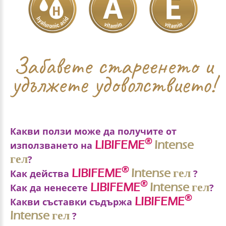
Забавете стареенето и
удължете удоволствието!
Какви ползи може да получите от
®
LIBIFEME
Intense
използването на
гел
?
®
LIBIFEME
Intense
гел
Как действа
?
®
®
LIBIFEME
LIBIFEME
Intense гел
Intense
гел
Използването на
Как да ненесете
?
3 ЦЕННИ СВОЙСТВА
®
LIBIFEME
спомага за:
Какви съставки съдържа
Intense
гел
Само за външна употреба. Нанасяйте тънък
?