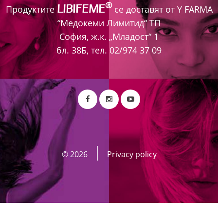
®
LIBIFEME
Продуктите
се доставят от Y FARMA
“Медокеми Лимитид“ ТП
София, ж.к. „Младост“ 1
бл. 38Б, тел. 02/974 37 09
®
LIBIFEME
Intense гел
е съставен от
©
2026
Privacy policy
нискомолекулна хиалуронова киселина,
витамини А и Е.